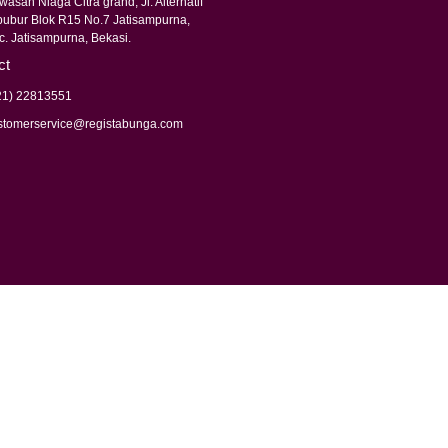
asan Niaga Citra grand, Jl. Alternatif
bubur Blok R15 No.7 Jatisampurna,
c. Jatisampurna, Bekasi.
ct
21) 22813551
stomerservice@registabunga.com