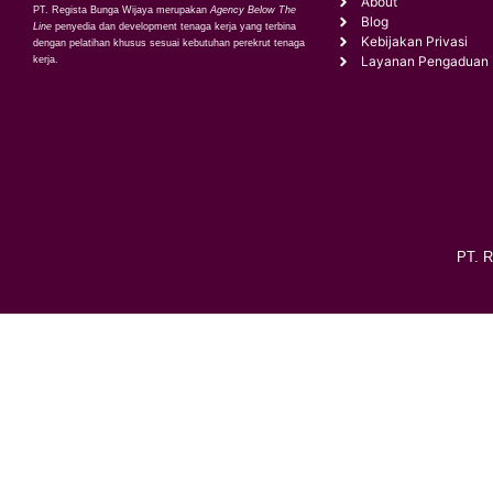
About
PT. Regista Bunga Wijaya merupakan
Agency Below The
Blog
Line
penyedia dan development tenaga kerja yang terbina
Kebijakan Privasi
dengan pelatihan khusus sesuai kebutuhan perekrut tenaga
Layanan Pengaduan
kerja.
PT. R