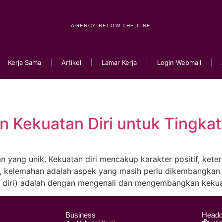
AGENCY BELOW THE LINE
Kerja Sama
Artikel
Lamar Kerja
Login Webmail
 Kekuatan Diri untuk Tingka
n yang unik. Kekuatan diri mencakup karakter positif, ke
a, kelemahan adalah aspek yang masih perlu dikembangkan 
diri) adalah dengan mengenali dan mengembangkan kekuatan
Business
Headq